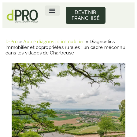
DEVENIR
FRANCHISÉ
DIAGNOSTIC IMMOBILIER LOCATION
DIAGNOSTIC IMMOBILIER VENTE
TROUVEZ VOTRE DIAGNOSTIQUEUR IMMOBILIER
D-Pro
Autre diagnostic immobilier
»
»
Diagnostics
immobilier et copropriétés rurales : un cadre méconnu
dans les villages de Chartreuse