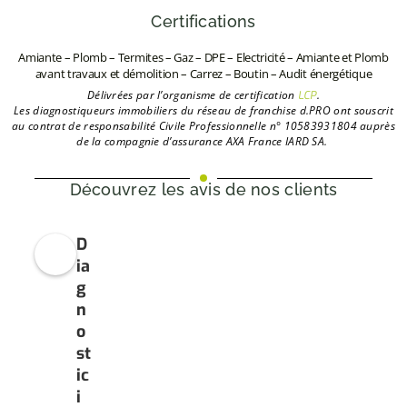
Certifications
Amiante – Plomb – Termites – Gaz – DPE – Electricité – Amiante et Plomb
avant travaux et démolition – Carrez – Boutin – Audit énergétique
Délivrées par l’organisme de certification
.
LCP
L
es diagnostiqueurs immobiliers du réseau de franchise d.PRO ont souscrit
au contrat de responsabilité Civile Professionnelle n° 10583931804 auprès
de la compagnie d’assurance AXA France IARD SA.
Découvrez les avis de nos clients
D
ia
g
n
o
st
ic
i