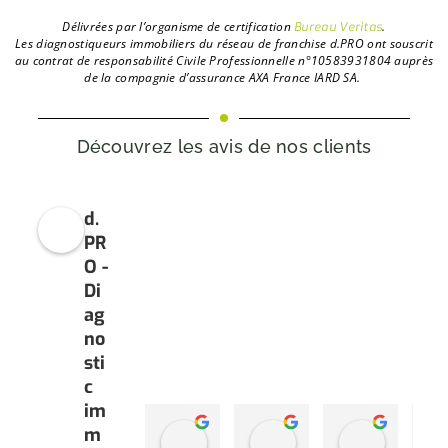
Délivrées par l’organisme de certification
.
Bureau Veritas
L
es diagnostiqueurs immobiliers du réseau de franchise d.PRO ont souscrit
au contrat de responsabilité Civile Professionnelle n°10583931804 auprès
de la compagnie d’assurance AXA France IARD SA.
Découvrez les avis de nos clients
d.
PR
O -
Di
ag
no
sti
c
im
m
Sylisa Sylisa
olivier hublé
Marie H