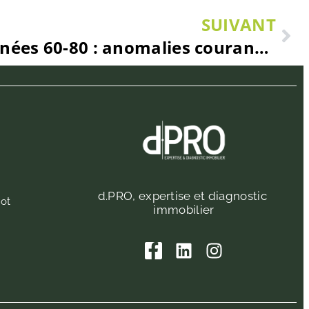
SUIVANT
Immeubles des années 60-80 : anomalies courantes dans les copropriétés de Caen
d.PRO, expertise et diagnostic
ot
immobilier