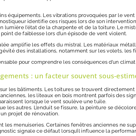
tains équipements. Les vibrations provoquées par le ve
ostiqueur identifie ces risques lors de son intervention
n lumière l’état de la charpente et de la toiture. Le mis
oint de faiblesse lors d’un épisode de vent violent.
lée amplifie les effets du mistral. Les matériaux métal
évité des installations, notamment sur les volets, les f
pensable pour comprendre les conséquences d’un climat p
logements : un facteur souvent sous-estim
sur les bâtiments. Les toitures se trouvent directement
s anciennes, les liteaux en bois montrent parfois des si
pparaissent lorsque le vent soulève une tuile.
e les autres. L’enduit se fissure, la peinture se décolore
 un projet de rénovation.
nt les menuiseries. Certaines fenêtres anciennes ne supp
nostic signale ce défaut lorsqu’il influence la perform