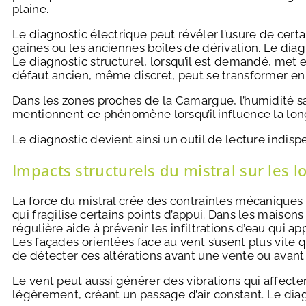
plaine.
Le diagnostic électrique peut révéler l’usure de cer
gaines ou les anciennes boîtes de dérivation. Le diagn
Le diagnostic structurel, lorsqu’il est demandé, met e
défaut ancien, même discret, peut se transformer en p
Dans les zones proches de la Camargue, l’humidité sa
mentionnent ce phénomène lorsqu’il influence la long
Le diagnostic devient ainsi un outil de lecture indis
Impacts structurels du mistral sur les 
La force du mistral crée des contraintes mécaniques 
qui fragilise certains points d’appui. Dans les maison
régulière aide à prévenir les infiltrations d’eau qui a
Les façades orientées face au vent s’usent plus vite qu
de détecter ces altérations avant une vente ou avant
Le vent peut aussi générer des vibrations qui affecte
légèrement, créant un passage d’air constant. Le diag