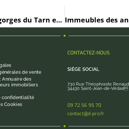
Les risques naturels autour des gorges du Tarn et de Millau : ce que révèle l’ERP
CONTACTEZ-NOUS
gales
SIÈGE SOCIAL
générales de vente
 : Annuaire des
730 Rue Théophraste Renaud
eurs immobiliers
34430 Saint-Jean-de-Védas
 confidentialité
es Cookies
09 72 56 95 70
contact@d-pro.fr