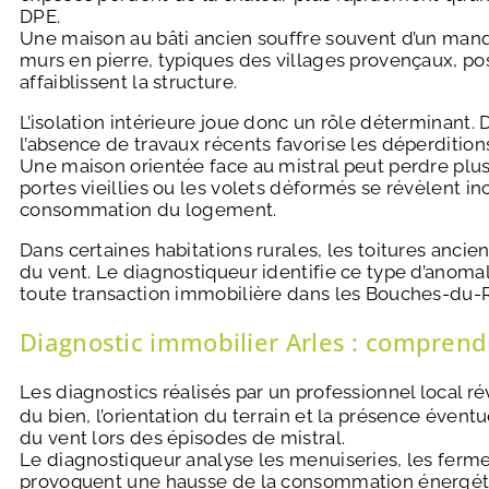
DPE.
Une maison au bâti ancien souffre souvent d’un manque
murs en pierre, typiques des villages provençaux, pos
affaiblissent la structure.
L’isolation intérieure joue donc un rôle déterminant. 
l’absence de travaux récents favorise les déperdition
Une maison orientée face au mistral peut perdre plus
portes vieillies ou les volets déformés se révèlent i
consommation du logement.
Dans certaines habitations rurales, les toitures ancien
du vent. Le diagnostiqueur identifie ce type d’anomal
toute transaction immobilière dans les Bouches-du-
Diagnostic immobilier Arles : comprendr
Les diagnostics réalisés par un professionnel local r
du bien, l’orientation du terrain et la présence évent
du vent lors des épisodes de mistral.
Le diagnostiqueur analyse les menuiseries, les fermet
provoquent une hausse de la consommation énergétiqu