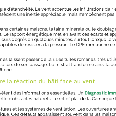
 d’étanchéité. Le vent accentue les infiltrations d’air 
sèdent une inertie appréciable, mais n’empêchent pas la
Dans certaines maisons, la laine minérale ou le doublage 
s. Le rapport énergétique met en avant ces écarts et app
ieurs degrés en quelques minutes, surtout lorsque le ven
ncapables de résister à la pression. Le DPE mentionne c
nes laissent passer de l’air. Les tuiles romanes, très uti
ie lors de son passage. Le mistral transforme ainsi la 
Rhône.
e la réaction du bâti face au vent
Diagnostic imm
évèlent des informations essentielles. Un
uelle d’obstacles naturels. Le relief plat de la Camargue
ures et les systèmes de ventilation. Les ouvertures anc
e. Ces défauts apparaissent souvent dans les maisons 