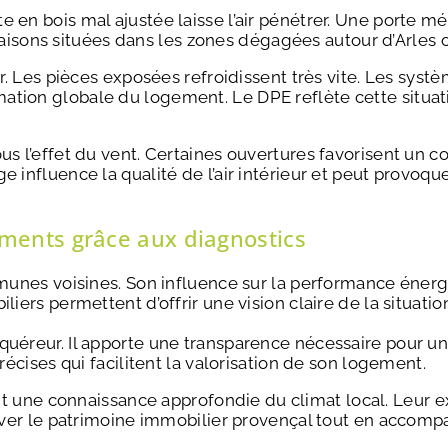
 en bois mal ajustée laisse l’air pénétrer. Une porte mé
ons situées dans les zones dégagées autour d’Arles ou 
eur. Les pièces exposées refroidissent très vite. Les sy
tion globale du logement. Le DPE reflète cette situatio
 l’effet du vent. Certaines ouvertures favorisent un cour
e influence la qualité de l’air intérieur et peut provo
ments grâce aux diagnostics
mmunes voisines. Son influence sur la performance énerg
iers permettent d’offrir une vision claire de la situation
quéreur. Il apporte une transparence nécessaire pour u
récises qui facilitent la valorisation de son logement.
 une connaissance approfondie du climat local. Leur e
erver le patrimoine immobilier provençal tout en accomp